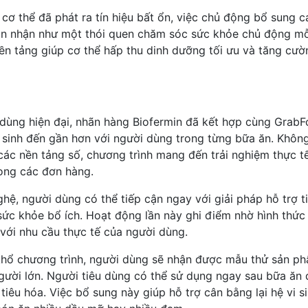
 cơ thể đã phát ra tín hiệu bất ổn, việc chủ động bổ sung cá
hìn nhận như một thói quen chăm sóc sức khỏe chủ động mỗ
ền tảng giúp cơ thể hấp thu dinh dưỡng tối ưu và tăng cườ
u dùng hiện đại, nhãn hàng Biofermin đã kết hợp cùng Grab
i sinh đến gần hơn với người dùng trong từng bữa ăn. Khôn
 các nền tảng số, chương trình mang đến trải nghiệm thực tế
rong các đơn hàng.
hệ, người dùng có thể tiếp cận ngay với giải pháp hỗ trợ t
sức khỏe bổ ích. Hoạt động lần này ghi điểm nhờ hình thức
 với nhu cầu thực tế của người dùng.
khổ chương trình, người dùng sẽ nhận được mẫu thử sản p
gười lớn. Người tiêu dùng có thể sử dụng ngay sau bữa ăn 
tiêu hóa. Việc bổ sung này giúp hỗ trợ cân bằng lại hệ vi s