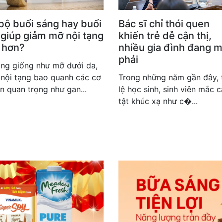
 bộ buổi sáng hay buổi
Bác sĩ chỉ thói quen
 giúp giảm mỡ nội tạng
khiến trẻ dễ cận thị,
t hơn?
nhiều gia đình đang 
phải
ng giống như mỡ dưới da,
nội tạng bao quanh các cơ
Trong những năm gần đây, 
n quan trọng như gan...
lệ học sinh, sinh viên mắc 
tật khúc xạ như c�...