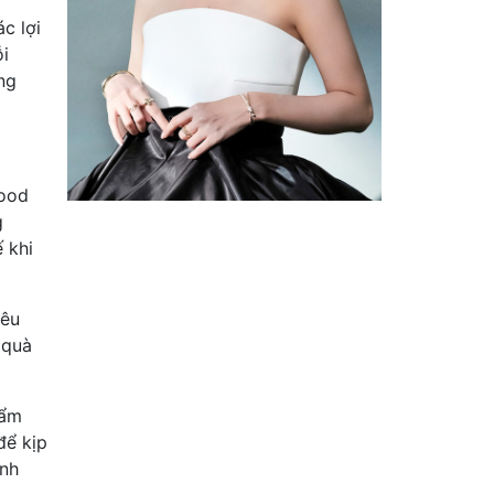
c lợi
i
ng
Food
g
 khi
iêu
 quà
hẩm
để kịp
inh