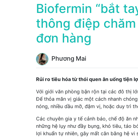
Biofermin “bắt t
thông điệp chăm 
đơn hàng
Phương Mai
Rủi ro tiêu hóa từ thói quen ăn uống tiện lợ
Với giới văn phòng bận rộn tại các đô thị l
Để thỏa mãn vị giác một cách nhanh chóng,
nóng, nhiều dầu mỡ, đậm vị, hoặc duy trì t
Các chuyên gia y tế cảnh báo, chế độ ăn n
những hệ lụy như đầy bụng, khó tiêu, táo b
lợi khuẩn tự nhiên, gây mất cân bằng hệ vi 