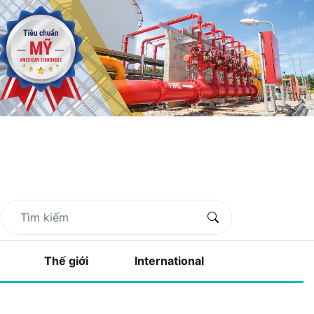
Thế giới
International