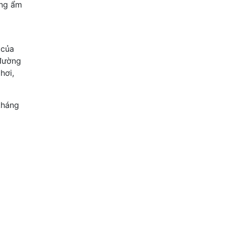
ởng ẩm
 của
 đường
hơi,
kháng