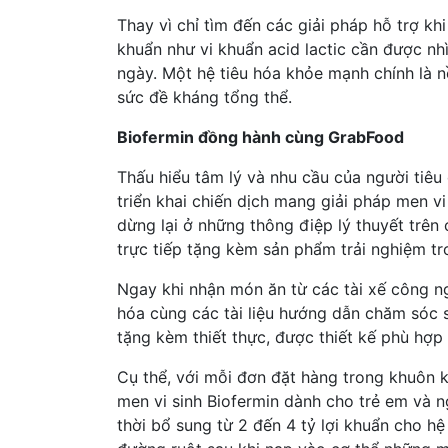
Thay vì chỉ tìm đến các giải pháp hỗ trợ khi
khuẩn như vi khuẩn acid lactic cần được n
ngày. Một hệ tiêu hóa khỏe mạnh chính là n
sức đề kháng tổng thể.
Biofermin đồng hành cùng GrabFood
Thấu hiểu tâm lý và nhu cầu của người tiê
triển khai chiến dịch mang giải pháp men v
dừng lại ở những thông điệp lý thuyết trên
trực tiếp tặng kèm sản phẩm trải nghiệm t
Ngay khi nhận món ăn từ các tài xế công ng
hóa cùng các tài liệu hướng dẫn chăm sóc 
tặng kèm thiết thực, được thiết kế phù hợp
Cụ thể, với mỗi đơn đặt hàng trong khuôn 
men vi sinh Biofermin dành cho trẻ em và n
thời bổ sung từ 2 đến 4 tỷ lợi khuẩn cho hệ 