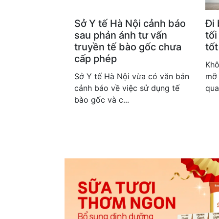
Sở Y tế Hà Nội cảnh báo
Đi
sau phản ánh tư vấn
tối
truyền tế bào gốc chưa
tố
cấp phép
Khô
Sở Y tế Hà Nội vừa có văn bản
mỡ 
cảnh báo về việc sử dụng tế
qua
bào gốc và c...