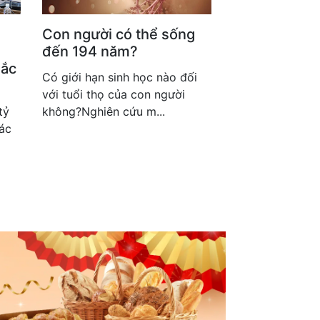
Con người có thể sống
đến 194 năm?
mắc
Có giới hạn sinh học nào đối
với tuổi thọ của con người
tỷ
không?Nghiên cứu m...
các