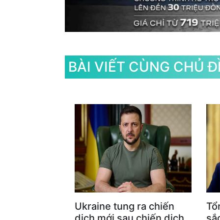
BÀI VIẾT CÙNG CHỦ Đ
Ukraine tung ra chiến
Tổ
dịch mới sau chiến dịch
sắc