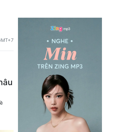
 GMT+7
châu
đề