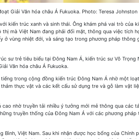
đoạt Giải Văn hóa châu Á Fukuoka. Photo: Teresa Johnston
với kiến trúc xanh và sinh thái. Ông khám phá vai trò của k
đô thị mà Việt Nam đang phải đối mặt, thông qua việc tích h
y ở vùng nhiệt đới, và sáng tạo trong phương pháp thông 
rúc sư trẻ tiêu biểu tại Đông Nam Á, kiến trúc sư Võ Trọng
Giải Văn hóa châu Á Fukuoka.
 tiếng trong cộng đồng kiến trúc Đông Nam Á nhờ một loạt
thảm thực vật và các kết cấu sử dụng tre và gỗ làm vật li
á cao nhờ truyền tải nhiều ý tưởng mới mẻ thông qua các t
 những truyền thống của Đông Nam Á với các phương pháp t
ng Bình, Việt Nam. Sau khi nhận được học bổng của Chính 