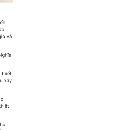
iến
ợp
gió và
 Nghĩa
 thiết
ệu xây
ác
hiết
phủ