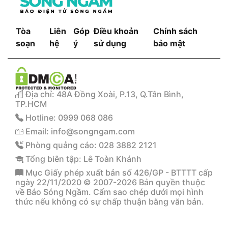
Tòa
Liên
Góp
Điều khoản
Chính sách
soạn
hệ
ý
sử dụng
bảo mật
Địa chỉ: 48A Đồng Xoài, P.13, Q.Tân Bình,
TP.HCM
Hotline: 0999 068 086
Email: info@songngam.com
Phòng quảng cáo: 028 3882 2121
Tổng biên tập: Lê Toàn Khánh
Mục Giấy phép xuất bản số 426/GP - BTTTT cấp
ngày 22/11/2020 © 2007-2026 Bản quyền thuộc
về Báo Sóng Ngầm. Cấm sao chép dưới mọi hình
thức nếu không có sự chấp thuận bằng văn bản.