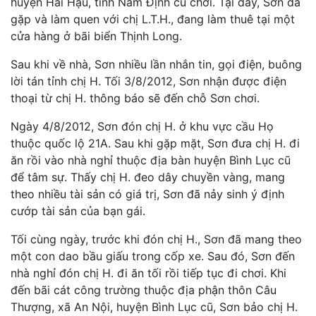
huyện Hải Hậu, tỉnh Nam Định cũ chơi. Tại đây, Sơn đã
gặp và làm quen với chị L.T.H., đang làm thuê tại một
cửa hàng ở bãi biển Thịnh Long.
Sau khi về nhà, Sơn nhiều lần nhắn tin, gọi điện, buông
lời tán tỉnh chị H. Tối 3/8/2012, Sơn nhận được điện
thoại từ chị H. thông báo sẽ đến chỗ Sơn chơi.
Ngày 4/8/2012, Sơn đón chị H. ở khu vực cầu Họ
thuộc quốc lộ 21A. Sau khi gặp mặt, Sơn đưa chị H. đi
ăn rồi vào nhà nghỉ thuộc địa bàn huyện Bình Lục cũ
để tâm sự. Thấy chị H. đeo dây chuyền vàng, mang
theo nhiều tài sản có giá trị, Sơn đã nảy sinh ý định
cướp tài sản của bạn gái.
Tối cùng ngày, trước khi đón chị H., Sơn đã mang theo
một con dao bầu giấu trong cốp xe. Sau đó, Sơn đến
nhà nghỉ đón chị H. đi ăn tối rồi tiếp tục đi chơi. Khi
đến bãi cát công trường thuộc địa phận thôn Câu
Thượng, xã An Nội, huyện Bình Lục cũ, Sơn bảo chị H.