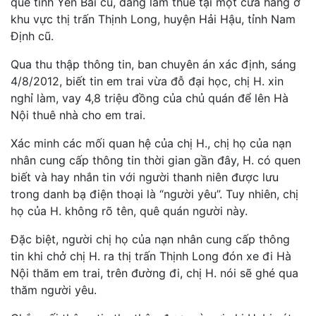
quê tỉnh Yên Bái cũ, đang làm thuê tại một cửa hàng ở
khu vực thị trấn Thịnh Long, huyện Hải Hậu, tỉnh Nam
Định cũ.
Qua thu thập thông tin, ban chuyên án xác định, sáng
4/8/2012, biết tin em trai vừa đỗ đại học, chị H. xin
nghỉ làm, vay 4,8 triệu đồng của chủ quán để lên Hà
Nội thuê nhà cho em trai.
Xác minh các mối quan hệ của chị H., chị họ của nạn
nhân cung cấp thông tin thời gian gần đây, H. có quen
biết và hay nhắn tin với người thanh niên được lưu
trong danh bạ điện thoại là “người yêu”. Tuy nhiên, chị
họ của H. không rõ tên, quê quán người này.
Đặc biệt, người chị họ của nạn nhân cung cấp thông
tin khi chở chị H. ra thị trấn Thịnh Long đón xe đi Hà
Nội thăm em trai, trên đường đi, chị H. nói sẽ ghé qua
thăm người yêu.