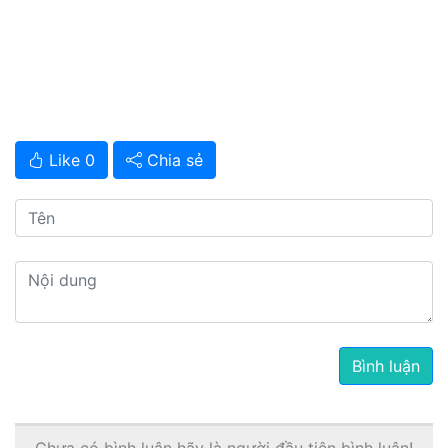
Like 0
Chia sẻ
Bình luận