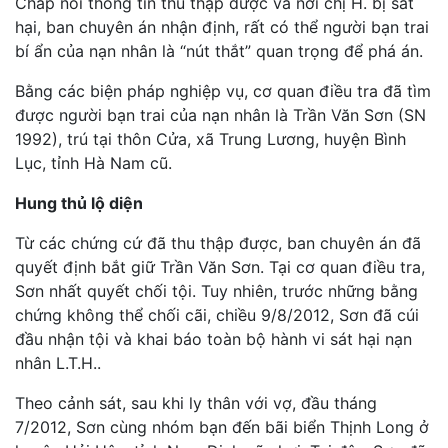
Chắp nối thông tin thu thập được và nơi chị H. bị sát
hại, ban chuyên án nhận định, rất có thể người bạn trai
bí ẩn của nạn nhân là “nút thắt” quan trọng để phá án.
Bằng các biện pháp nghiệp vụ, cơ quan điều tra đã tìm
được người bạn trai của nạn nhân là Trần Văn Sơn (SN
1992), trú tại thôn Cửa, xã Trung Lương, huyện Bình
Lục, tỉnh Hà Nam cũ.
Hung thủ lộ diện
Từ các chứng cứ đã thu thập được, ban chuyên án đã
quyết định bắt giữ Trần Văn Sơn. Tại cơ quan điều tra,
Sơn nhất quyết chối tội. Tuy nhiên, trước những bằng
chứng không thể chối cãi, chiều 9/8/2012, Sơn đã cúi
đầu nhận tội và khai báo toàn bộ hành vi sát hại nạn
nhân L.T.H..
Theo cảnh sát, sau khi ly thân với vợ, đầu tháng
7/2012, Sơn cùng nhóm bạn đến bãi biển Thịnh Long ở