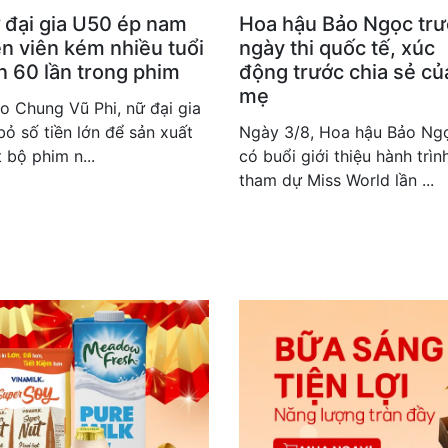
 đại gia U50 ép nam
Hoa hậu Bảo Ngọc tr
ễn viên kém nhiều tuổi
ngày thi quốc tế, xúc
n 60 lần trong phim
động trước chia sẻ củ
mẹ
o Chung Vũ Phi, nữ đại gia
bỏ số tiền lớn để sản xuất
Ngày 3/8, Hoa hậu Bảo Ng
 bộ phim n...
có buổi giới thiệu hành trìn
tham dự Miss World lần ...