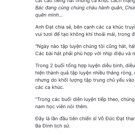
cất cao tiếng hát những ca khúc cách mạng,
Bác đang cùng chúng cháu hành quân
,
Chún
quên mình
...
Anh Đạt chia sẻ, bên cạnh các ca khúc truyề
vui tươi để tạo không khí thoải mái, trong 
"Ngày nào tập luyện chúng tôi cũng hát, hát
Các bài hát phải phù hợp với nhịp điệu và m
Trong 2 buổi tổng hợp luyện diễu binh, di
hiện thành quả tập luyện nhiều tháng ròng
nhưng do khối lượng tập trung chủ yếu vào 
các ca khúc.
"Trong các buổi diễn luyện tiếp theo, chúng
nam học viên nói thêm.
Đây là lần đầu tiên chiến sĩ Võ Đức Đạt th
Ba Đình lịch sử.