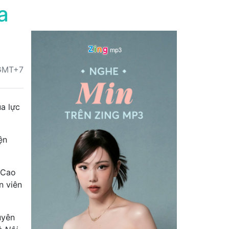
a
 GMT+7
ủa lực
ện
 Cao
n viên
uyên