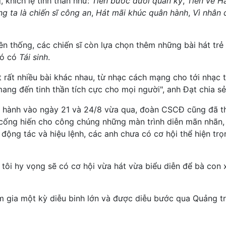
 khích lệ tinh thần như:
Tiến bước dưới quân kỳ
,
Tiến về H
g ta là chiến sĩ công an
,
Hát mãi khúc quân hành
,
Vì nhân 
n thống, các chiến sĩ còn lựa chọn thêm những bài hát trẻ 
đó có
Tái sinh
.
 rất nhiều bài khác nhau, từ nhạc cách mạng cho tới nhạc t
ang đến tinh thần tích cực cho mọi người", anh Đạt chia sẻ
ễu hành vào ngày 21 và 24/8 vừa qua, đoàn CSCĐ cũng đã t
, cống hiến cho công chúng những màn trình diễn mãn nhãn,
động tác và hiệu lệnh, các anh chưa có cơ hội thể hiện trọ
 tôi hy vọng sẽ có cơ hội vừa hát vừa biểu diễn để bà con 
am gia một kỳ diễu binh lớn và được diễu bước qua Quảng t