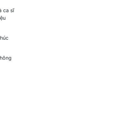
 ca sĩ
iệu
khúc
không