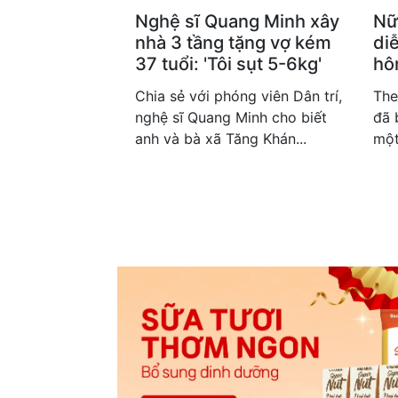
Nghệ sĩ Quang Minh xây
Nữ
nhà 3 tầng tặng vợ kém
di
37 tuổi: 'Tôi sụt 5-6kg'
hô
Chia sẻ với phóng viên Dân trí,
The
nghệ sĩ Quang Minh cho biết
đã 
anh và bà xã Tăng Khán...
một