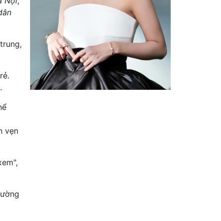
à Nội
,
dân
trung,
rẻ.
.
hể
n vẹn
xem",
rường