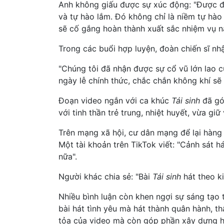
Anh không giấu được sự xúc động: "Được đi
và tự hào lắm. Đó không chỉ là niềm tự hào
sẽ cố gắng hoàn thành xuất sắc nhiệm vụ n
Trong các buổi hợp luyện, đoàn chiến sĩ nh
"Chúng tôi đã nhận được sự cổ vũ lớn lao c
ngày lễ chính thức, chắc chắn không khí sẽ 
Đoạn video ngắn với ca khúc
Tái sinh
đã gó
với tinh thần trẻ trung, nhiệt huyết, vừa gi
Trên mạng xã hội, cư dân mạng để lại hàng 
Một tài khoản trên TikTok viết: "Cảnh sát h
nữa".
Người khác chia sẻ: "Bài
Tái sinh
hát theo k
Nhiều bình luận còn khen ngợi sự sáng tạo t
bài hát tình yêu mà hát thành quân hành, th
tỏa của video mà còn góp phần xây dựng hì