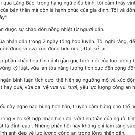
 qua Lăng Bác, trong hàng ngũ diễu binh, tôi cảm thấy vin
 của bản thân mà còn là hạnh phúc của gia đình. Tôi và đồ
ày".
ận được sự chào đón nồng nhiệt từ người dân.
ủa nhân dân trong 2 ngày tổng hợp luyện. Tôi nghĩ rằng, đ
còn đông vui và xúc động hơn nữa", Đạt kể lại.
p phần khắc họa hình ảnh gần gũi, tươi mới của lực lượng
ữ vững kỷ luật, vừa lan tỏa năng lượng tích cực đến cộng đồ
ngàn bình luận tích cực, thể hiện sự ngưỡng mộ và xúc độ
át hay quá, vừa oai vệ vừa vui tươi, yêu lực lượng công an 
iểu này nghe hào hùng hơn hẳn, truyền cảm hứng cho thế hệ
rong việc kết hợp nhạc hiện đại với tinh thần của người lính
ật là đỉnh cao". Những phản hồi này không chỉ làm tăng sức
nh ảnh đẹp về lực lượng công an trong lòng nhân dân.