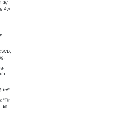
h dự
ng đội
ến
 CSCĐ,
ng.
ng.
hơn
 trẻ".
: "Từ
 lan