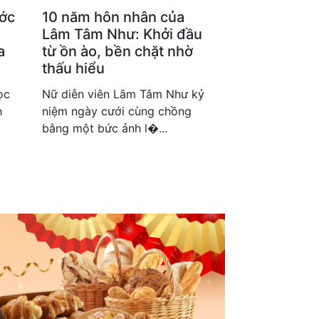
ước
10 năm hôn nhân của
Lâm Tâm Như: Khởi đầu
a
từ ồn ào, bền chặt nhờ
thấu hiểu
ọc
Nữ diễn viên Lâm Tâm Như kỷ
h
niệm ngày cưới cùng chồng
bằng một bức ảnh l�...