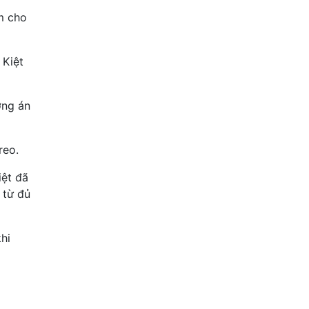
ạm cho
 Kiệt
ởng án
reo.
iệt đã
 từ đủ
hi