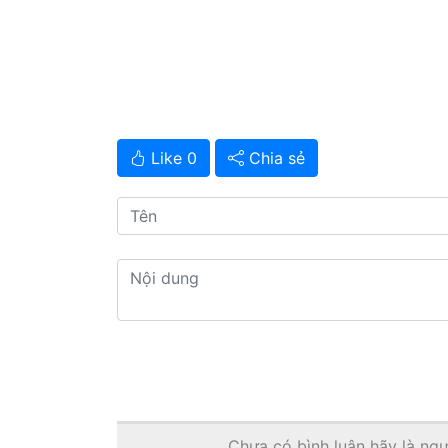
Like 0
Chia sẻ
Chưa có bình luận hãy là ngườ