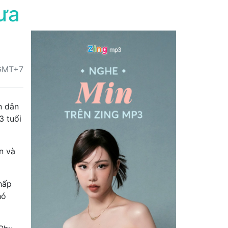
hưa
 GMT+7
n dân
3 tuổi
n và
hấp
hó