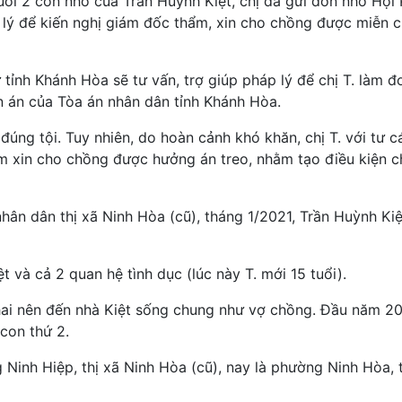
nuôi 2 con nhỏ của Trần Huỳnh Kiệt, chị đã gửi đơn nhờ Hội
lý để kiến nghị giám đốc thẩm, xin cho chồng được miễn 
tỉnh Khánh Hòa sẽ tư vấn, trợ giúp pháp lý để chị T. làm đ
n án của Tòa án nhân dân tỉnh Khánh Hòa.
úng tội. Tuy nhiên, do hoàn cảnh khó khăn, chị T. với tư c
ẩm xin cho chồng được hưởng án treo, nhằm tạo điều kiện 
ân dân thị xã Ninh Hòa (cũ), tháng 1/2021, Trần Huỳnh Kiệ
t và cả 2 quan hệ tình dục (lúc này T. mới 15 tuổi).
thai nên đến nhà Kiệt sống chung như vợ chồng. Đầu năm 20
con thứ 2.
inh Hiệp, thị xã Ninh Hòa (cũ), nay là phường Ninh Hòa, 