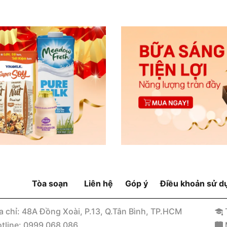
Tòa soạn
Liên hệ
Góp ý
Điều khoản sử d
a chỉ: 48A Đồng Xoài, P.13, Q.Tân Bình, TP.HCM
tline: 0999 068 086