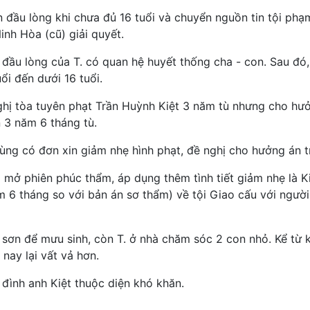
on đầu lòng khi chưa đủ 16 tuổi và chuyển nguồn tin tội ph
inh Hòa (cũ) giải quyết.
 đầu lòng của T. có quan hệ huyết thống cha - con. Sau đó,
uổi đến dưới 16 tuổi.
nghị tòa tuyên phạt Trần Huỳnh Kiệt 3 năm tù nhưng cho hư
n 3 năm 6 tháng tù.
ùng có đơn xin giảm nhẹ hình phạt, đề nghị cho hưởng án t
 mở phiên phúc thẩm, áp dụng thêm tình tiết giảm nhẹ là K
 6 tháng so với bản án sơ thẩm) về tội Giao cấu với người
ợ sơn để mưu sinh, còn T. ở nhà chăm sóc 2 con nhỏ. Kể từ k
 nay lại vất vả hơn.
đình anh Kiệt thuộc diện khó khăn.