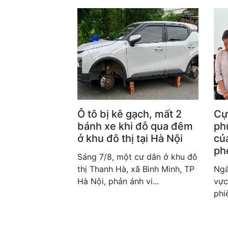
Ô tô bị kê gạch, mất 2
Cự
bánh xe khi đỗ qua đêm
phư
ở khu đô thị tại Hà Nội
của
ph
Sáng 7/8, một cư dân ở khu đô
thị Thanh Hà, xã Bình Minh, TP
Ngà
Hà Nội, phản ánh vi...
vực
phi