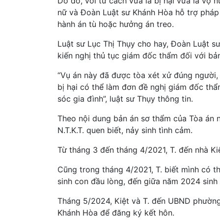
Do đó, với tư cách vừa là bị hại vừa là vợ 
nữ và Đoàn Luật sư Khánh Hòa hỗ trợ pháp 
hành án tù hoặc hưởng án treo.
Luật sư Lục Thị Thụy cho hay, Đoàn Luật sư 
kiến nghị thủ tục giám đốc thẩm đối với bả
“Vụ án này đã được tòa xét xử đúng người, đ
bị hại có thể làm đơn đề nghị giám đốc th
sóc gia đình”, luật sư Thụy thông tin.
Theo nội dung bản án sơ thẩm của Tòa án nh
N.T.K.T. quen biết, nảy sinh tình cảm.
Từ tháng 3 đến tháng 4/2021, T. đến nhà Kiệ
Cũng trong tháng 4/2021, T. biết mình có 
sinh con đầu lòng, đến giữa năm 2024 sinh 
Tháng 5/2024, Kiệt và T. đến UBND phường N
Khánh Hòa để đăng ký kết hôn.