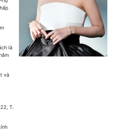
 Phụ
chấp
ơn
ách là
chăm
t và
22, T.
tỉnh