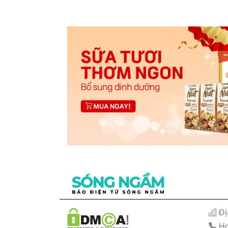
Đị
Ho