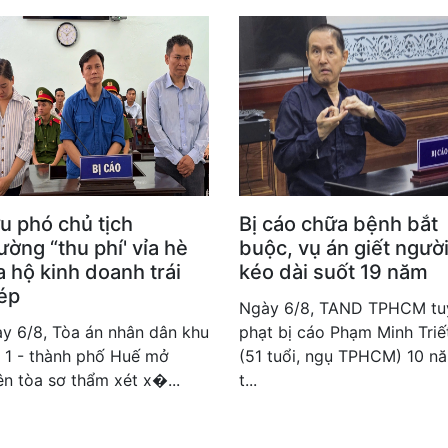
u phó chủ tịch
Bị cáo chữa bệnh bắt
ờng “thu phí' vỉa hè
buộc, vụ án giết ngườ
 hộ kinh doanh trái
kéo dài suốt 19 năm
ép
Ngày 6/8, TAND TPHCM tu
y 6/8, Tòa án nhân dân khu
phạt bị cáo Phạm Minh Triế
 1 - thành phố Huế mở
(51 tuổi, ngụ TPHCM) 10 n
ên tòa sơ thẩm xét x�...
t...