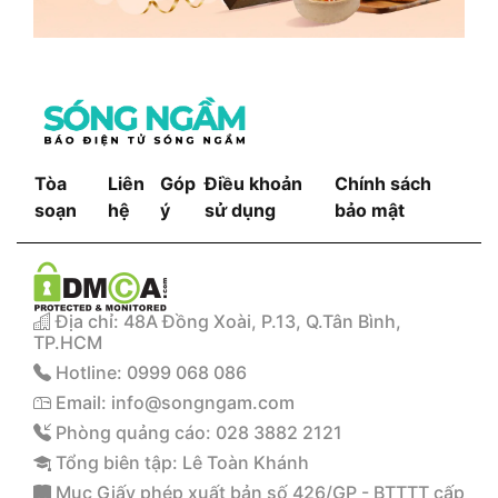
Tòa
Liên
Góp
Điều khoản
Chính sách
soạn
hệ
ý
sử dụng
bảo mật
Địa chỉ: 48A Đồng Xoài, P.13, Q.Tân Bình,
TP.HCM
Hotline: 0999 068 086
Email: info@songngam.com
Phòng quảng cáo: 028 3882 2121
Tổng biên tập: Lê Toàn Khánh
Mục Giấy phép xuất bản số 426/GP - BTTTT cấp